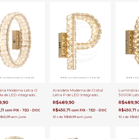
ria Moderna Letra O
Arandela Moderna de Cristal
Luminária 
a de LED integrado
Letra P de LED Integrado
3000K Letr
para Decoração,
Quente Para Cabeceira de
Decoração d
9,90
R$489,90
R$489,9
ira de Cama, Corredor
Cama e Decoração de Hall de
Quartos e 
tos
Entrada
,11
R$450,71
R$450,71
com
PIX • TED • DOC
com
PIX • TED • DOC
R$45,99
sem juros
10
x
de
R$48,99
sem juros
10
x
de
R$48,