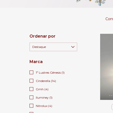
Conf
Ordenar por
Marca
1º Lustres Gênesis (1)
Cinderella (14)
Gmh (4)
Iluminey (1)
Nitrolux (4)