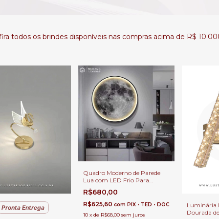
ira todos os brindes disponíveis nas compras acima de R$ 10.0
Quadro Moderno de Parede
Lua com LED Frio Para
Decoração de Quartos, Sala de
R$680,00
Estar, Corredor, Escritório,
Apartamento e Quarto
R$625,60
Luminária 
com
PIX • TED • DOC
Pronta Entrega
Infantil
Dourada de
10
x
de
R$68,00
sem juros