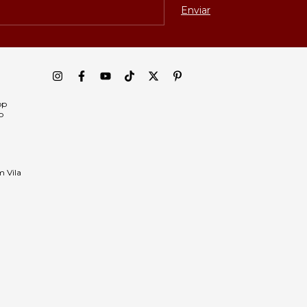
pp
p
m Vila