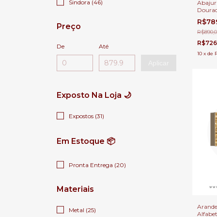
Sindora (46)
Abajur
Dourad
Integra
R$78
Cabece
Preço
R$890,
R$726
De
Até
10
x
de
Aplicar
Exposto Na Loja 🌙
Expostos (31)
Em Estoque 📦
Pronta Entrega (20)
Materiais
Arande
Metal (25)
Alfabe