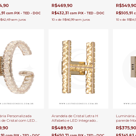
alizada para
Personalização, Decoração,
Decoração,
4,90
R$469,90
R$549,9
ção, Cabeceira de
Cabeceira de Cama, Corredor
Cama, Corre
Corredor e Quartos
e Quartos Infantil
Quartos
,91
R$432,31
R$505,91
com
PIX • TED • DOC
com
PIX • TED • DOC
R$42,49
sem juros
10
x
de
R$46,99
sem juros
10
x
de
R$54,
ria Personalizada
Arandela de Cristal Letra H
Luminária 
G de Cristal com LED
Alfabeto e LED Integrado
parerde Mod
stas, Quartos Infantil,
Decoração Quartos e
Cristal Bri
9,90
R$489,90
R$375,9
ira de Cama e Sala de
Cabeceira de Cama
Decoração 
e Quartos I
,91
R$450,71
R$345,83
com
PIX • TED • DOC
com
PIX • TED • DOC