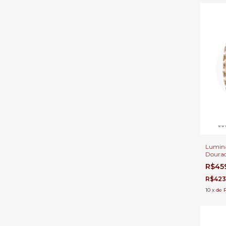
Luminá
Dourad
3000k 
R$45
Cabece
e Quar
R$423
10
x
de