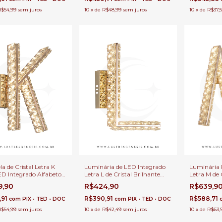
R$54,99
sem juros
10
x
de
R$48,99
sem juros
10
x
de
R$37,
a de Cristal Letra K
Luminária de LED Integrado
Luminária 
D Integrado Alfabeto
Letra L de Cristal Brilhante
Letra M de C
arede, Corredor,
Para Parede e Decoração
Integrado 
9,90
R$424,90
R$639,9
ira de Cama e Quartos
Personalizada para
Fetsa, Cabe
Apartamento
Quartos Inf
,91
R$390,91
R$588,71
com
PIX • TED • DOC
com
PIX • TED • DOC
R$54,99
sem juros
10
x
de
R$42,49
sem juros
10
x
de
R$63,