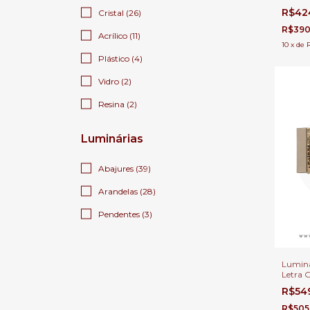
Person
R$42
Cristal (26)
Decora
Cama, 
R$390
Acrílico (11)
10
x
de
Plástico (4)
Vidro (2)
Resina (2)
Luminárias
Abajures (39)
Arandelas (28)
Pendentes (3)
Luminá
Letra 
Para Fe
R$54
Cabece
Estar
R$505