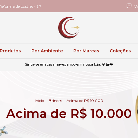
eforma de Lustres • SP
W
 Produtos
Por Ambiente
Por Marcas
Coleções
Sinta-se em casa navegando em nossa loja. 💎🏡❤️
Início
.
Brindes
.
Acima de R$ 10.000
Acima de R$ 10.000