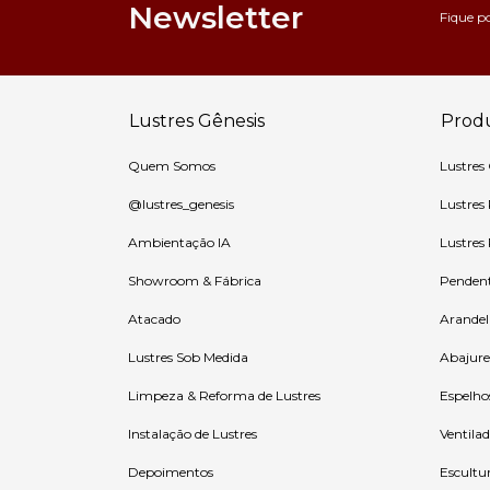
Newsletter
Fique p
Lustres Gênesis
Prod
Quem Somos
Lustres
@lustres_genesis
Lustres
Ambientação IA
Lustres
Showroom & Fábrica
Penden
Atacado
Arandel
Lustres Sob Medida
Abajure
Limpeza & Reforma de Lustres
Espelho
Instalação de Lustres
Ventilad
Depoimentos
Escultu