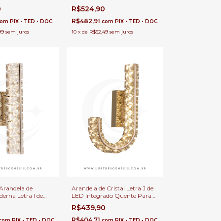
 Cabeceira de
F Personalizada Dourada Para
0
R$524,90
dor, Escritório e
Quartos Infantil, Escritórios e
Cabeceira de Cama
R$482,91
com
PIX • TED • DOC
com
PIX • TED • DOC
99
sem juros
10
x
de
R$52,49
sem juros
Arandela de
Arandela de Cristal Letra J de
erna Letra I de
LED Integrado Quente Para
lhante Dourado
Cabeceira de Cama, Quarto
0
R$439,90
Cabeceira de Cama
Infantil e Corredor
nfantil
R$404,71
com
PIX • TED • DOC
com
PIX • TED • DOC