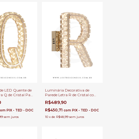
de LED Quente de
Luminária Decorativa de
a Q de Cristal Para
Parede Letra R de Cristal com
e Sala de Estar,
LED Integrado Para Cabeceira
0
R$489,90
Corredor
de Cama, Corredor e Sala de
Estar
R$450,71
com
PIX • TED • DOC
com
PIX • TED • DOC
99
sem juros
10
x
de
R$48,99
sem juros