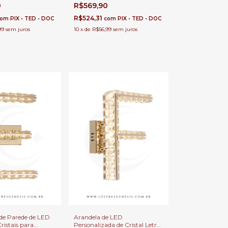
 Decoração,
3000k para Decoração,
0
R$569,90
de Cama, Corredor
Cabeceira de Cama, Corredor
e Quartos
R$524,31
com
PIX • TED • DOC
com
PIX • TED • DOC
99
sem juros
10
x
de
R$56,99
sem juros
de Parede de LED
Arandela de LED
ristais para
Personalizada de Cristal Letra