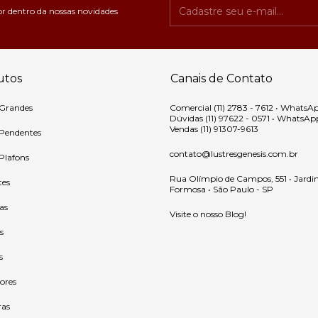
or dentro da nossas novidades
utos
Canais de Contato
 Grandes
Comercial (11) 2783 - 7612 • WhatsA
Dúvidas (11) 97622 - 0571 • WhatsAp
Vendas (11) 91307-9613
 Pendentes
contato@lustresgenesis.com.br
 Plafons
Rua Olímpio de Campos, 551 • Jardi
tes
Formosa • São Paulo - SP
as
Visite o nosso Blog!
s
s
ores
ras