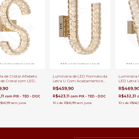
a de Cristal Alfabeto
Luminária de LED Formato da
Luminária 
S de Cristal com LED
Letra U Com Acabamento em
LED Letra V
ado Quente Para
Cristal Para Cabeceira de
Decoração d
9,90
R$459,90
R$469,9
ira de Cama e
Cama, Quartos Infantil e Festa
ção
,11
R$423,11
R$432,31
com
PIX • TED • DOC
com
PIX • TED • DOC
R$45,99
sem juros
10
x
de
R$45,99
sem juros
10
x
de
R$46,