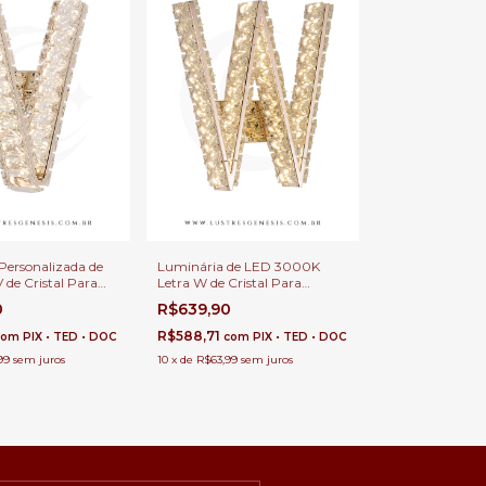
Personalizada de
Luminária de LED 3000K
 de Cristal Para
Letra W de Cristal Para
e Festa e Escritório
Cabeceira de Cama, Sala de
0
R$639,90
Estar, Quarto Infantil e
Escritório
R$588,71
com
PIX • TED • DOC
com
PIX • TED • DOC
99
sem juros
10
x
de
R$63,99
sem juros