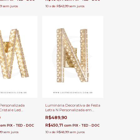
59
sem juros
10
x
de
R$43,99
sem juros
Personalizada
Luminária Decorativa de Festa
ristal e Led
Letra N Personalizada em
Para decoração de
Cristal e LED Integrado
0
R$489,90
ceira de Cama e
Quente Para Cabeceira de
antil
Cama e Quartos Infantil
R$450,71
com
PIX • TED • DOC
com
PIX • TED • DOC
99
sem juros
10
x
de
R$48,99
sem juros