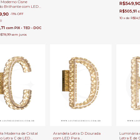
3000k para
 Moderno Cisne
R$549,9
Cabeceira 
o Brilhante com LED
e Quartos
do para Escritório e
R$505,91
9,90
-
11
%
OFF
ira de Cama
10
x
de
R$54,
00
,71
com
PIX • TED • DOC
R$78,99
sem juros
la Moderna de Cristal
Arandela Letra D Dourada
Luminária 
to Letra C de LED
com LED Para
Letra E de C