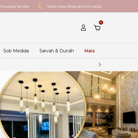
hatsApp Vendas
Visite nosso Blog de Iluminação
0
Sob Medida
Sarvah & Dunáh
Mais