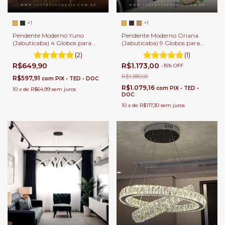
+1
+1
Pendente Moderno Oriana
Pendente Moderno Yuno
(Jabuticaba) 9 Globos para
(Jabuticaba) 4 Globos para
Sala de Jantar e Ambientes
Sala de Jantar e Ambientes
(1)
(2)
Gourmet
Gourmet
R$1.173,00
R$649,90
-
15
%
OFF
R$1.380,00
R$597,91
com
PIX • TED • DOC
R$1.079,16
com
PIX • TED •
10
x
de
R$64,99
sem juros
DOC
10
x
de
R$117,30
sem juros