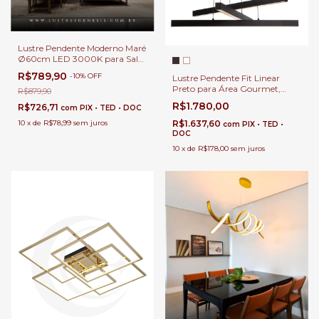
Lustre Pendente Moderno Maré
Ø60cm LED 3000K para Sala
de Jantar Redonda, Sala de
R$789,90
-
10
%
OFF
Lustre Pendente Fit Linear
Estar, Quartos e Área Gourmet
Preto para Área Gourmet,
R$879,90
Quartos, Sala de Estar e Jantar
R$1.780,00
R$726,71
com
PIX • TED • DOC
R$1.637,60
10
x
de
R$78,99
sem juros
com
PIX • TED •
DOC
10
x
de
R$178,00
sem juros