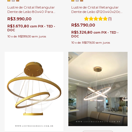
Lustre de Cristal Retangular
Lustre de Cristal Retangular
Dente de Leão 80x40 Para
Dente de Leão Ø120x40x20cm
Sala de Jantar e Estar.
Para Sala de Jantar e Estar.
R$3.990,00
(1)
R$5.790,00
R$3.670,80
com
PIX • TED •
DOC
R$5.326,80
com
PIX • TED •
10
x
de
R$399,00
sem juros
DOC
10
x
de
R$579,00
sem juros