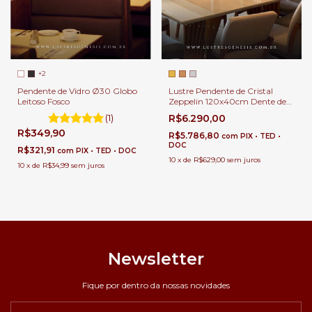
+2
Lustre Pendente de Cristal
Pendente de Vidro Ø30 Globo
Zeppelin 120x40cm Dente de
Leitoso Fosco
Leão Para Salas de Jantar
R$6.290,00
(1)
R$349,90
R$5.786,80
com
PIX • TED •
DOC
R$321,91
com
PIX • TED • DOC
10
x
de
R$629,00
sem juros
10
x
de
R$34,99
sem juros
Newsletter
Fique por dentro da nossas novidades