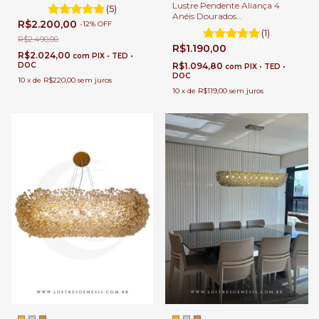
Para Quartos, Sala de Jantar,
Lustre Pendente Aliança 4
(5)
Sala de Estar e Apartamentos
Anéis Dourados
R$2.200,00
-
12
%
OFF
80x60x40x20cm para
(1)
Quartos, Sala de Jantar e Sala
R$2.490,00
R$1.190,00
de Estar e Pé Direito Duplo
R$2.024,00
com
PIX • TED •
R$1.094,80
DOC
com
PIX • TED •
DOC
10
x
de
R$220,00
sem juros
10
x
de
R$119,00
sem juros