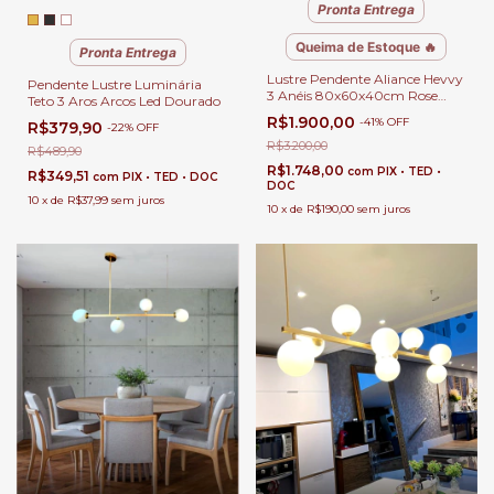
Pronta Entrega
Queima de Estoque 🔥
Pronta Entrega
Lustre Pendente Aliance Hevvy
Pendente Lustre Luminária
3 Anéis 80x60x40cm Rose
Teto 3 Aros Arcos Led Dourado
Gold para Sala de Jantar e Sala
R$1.900,00
-
41
%
OFF
R$379,90
de Estar
-
22
%
OFF
R$3.200,00
R$489,90
R$1.748,00
com
PIX • TED •
R$349,51
com
PIX • TED • DOC
DOC
10
x
de
R$37,99
sem juros
10
x
de
R$190,00
sem juros