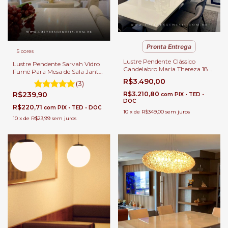
Pronta Entrega
5 cores
Lustre Pendente Clássico
Lustre Pendente Sarvah Vidro
Candelabro Maria Thereza 18
Fumê Para Mesa de Sala Jantar
Velas Braços Transparente Para
e Balcão de Cozinha.
R$3.490,00
(3)
Sala de Jantar e Pé Direito
Duplo
R$239,90
R$3.210,80
com
PIX • TED •
DOC
R$220,71
com
PIX • TED • DOC
10
x
de
R$349,00
sem juros
10
x
de
R$23,99
sem juros