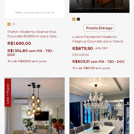
+1
Pronta Entrega
Plafon Moderno Aliance Inox
Dourado 85x85cm para Sala de
Lustre Pendente Moderno
Estar, Quarto e Sala de Jantar
Magnus Dourado para Sala de
R$1.690,00
Jantar, Quartos e Sala de Estar
R$879,90
-
41
%
OFF
e Apartamento.
R$1.554,80
com
PIX • TED •
R$1.490,00
DOC
10
x
de
R$169,00
sem juros
R$809,51
com
PIX • TED • DOC
10
x
de
R$87,99
sem juros
Leve + Pague -