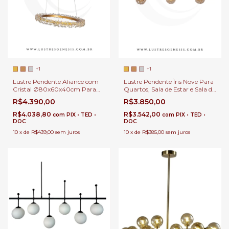
+1
+1
Lustre Pendente Aliance com
Lustre Pendente Ìris Nove Para
Cristal Ø80x60x40cm Para
Quartos, Sala de Estar e Sala de
Quartos, Sala de Estar e Sala de
Jantar
R$4.390,00
R$3.850,00
Jantar
R$4.038,80
R$3.542,00
com
PIX • TED •
com
PIX • TED •
DOC
DOC
10
x
de
R$439,00
sem juros
10
x
de
R$385,00
sem juros