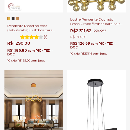
Lustre Pendente Dourado
Fosco Grape Âmbar para Sala
Pendente Moderno Asta
de Jantar
(Jabuticaba) 6 Globos para
R$2.311,62
-
20
%
OFF
Sala de Jantar e Ambientes
(1)
R$2.890,00
Gourmet
R$1.290,00
R$2.126,69
com
PIX • TED •
DOC
R$1.186,80
com
PIX • TED •
10
x
de
R$231,16
sem juros
DOC
10
x
de
R$129,00
sem juros