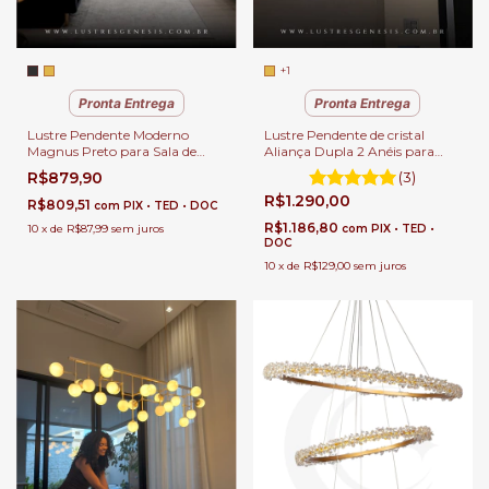
+1
Pronta Entrega
Pronta Entrega
Lustre Pendente de cristal
Lustre Pendente Moderno
Aliança Dupla 2 Anéis para
Magnus Preto para Sala de
Sala de Jantar Sala de Estar e
Jantar, Quartos e Sala de Estar
(3)
R$879,90
Quartos.
e Apartamento.
R$1.290,00
R$809,51
com
PIX • TED • DOC
R$1.186,80
com
PIX • TED •
10
x
de
R$87,99
sem juros
DOC
10
x
de
R$129,00
sem juros