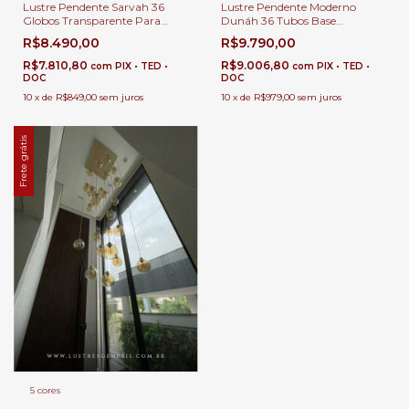
Lustre Pendente Sarvah 36
Lustre Pendente Moderno
Globos Transparente Para
Dunáh 36 Tubos Base
Casas Pé Direito Duplo e Alto.
Quadrada Para Casas Pé
R$8.490,00
R$9.790,00
Direito Duplo e Alto
R$7.810,80
R$9.006,80
com
PIX • TED •
com
PIX • TED •
DOC
DOC
10
x
de
R$849,00
sem juros
10
x
de
R$979,00
sem juros
Frete grátis
5 cores