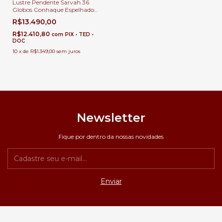
Lustre Pendente Sarvah 36
Globos Conhaque Espelhado
Base 80x80 Quadrada Para
R$13.490,00
Casas Pé Direito Duplo e Alto
R$12.410,80
com
PIX • TED •
DOC
10
x
de
R$1.349,00
sem juros
Newsletter
Fique por dentro da nossas novidades