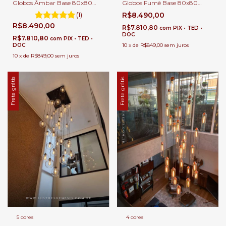
Globos Âmbar Base 80x80
Globos Fumê Base 80x80
Quadrada Para Casas Pé
Quadrada Para Casas Pé
(1)
R$8.490,00
Direito Duplo e Alto.
Direito Duplo e Alto.
R$8.490,00
R$7.810,80
com
PIX • TED •
DOC
R$7.810,80
com
PIX • TED •
DOC
10
x
de
R$849,00
sem juros
10
x
de
R$849,00
sem juros
Frete grátis
Frete grátis
5 cores
4 cores