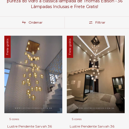
pureza do vidro à clássica lâmpada de Thomas Edison • 36
Lâmpadas Inclusas e Frete Gratis!
Ordenar
Filtrar
Frete grátis
Frete grátis
5 cores
5 cores
Lustre Pendente Sarvah 36
Lustre Pendente Sarvah 36